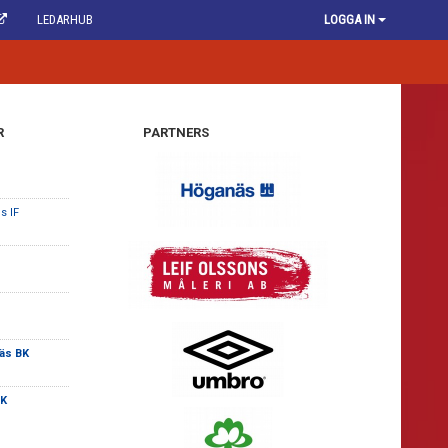
LEDARHUB
LOGGA IN
R
PARTNERS
s IF
äs BK
BK