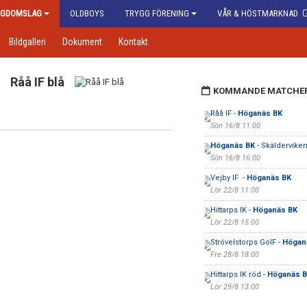
GDOMSLAG
OLDBOYS
TRYGG FÖRENING
VÅR & HÖSTMARKNAD
Bildgalleri
Dokument
Kontakt
Råå IF blå
KOMMANDE MATCHE
Råå IF -
Höganäs BK
Sön 16/8 11:00
Höganäs BK
- Skälderviken
Sön 16/8 16:00
Vejby IF -
Höganäs BK
Lör 22/8 11:00
Hittarps IK -
Höganäs BK
Lör 22/8 15:00
Strövelstorps GoIF -
Högan
Fre 28/8 18:00
Hittarps IK röd -
Höganäs 
Lör 29/8 13:00