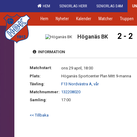
HEM
SENIORLAG HERR
SENIORLAG DAM
UN
Hem
Nyheter
Kalender
Matcher
Truppen
2 - 2
Höganäs BK
INFORMATION
Matchstart:
ons 29 april, 18:00
Plats:
Höganäs Sportcenter Plan Mitt 9-manna
Tävling:
F13 Nordvästra A, vår
Matchnummer:
132208020
Samling:
17:00
<< Tillbaka