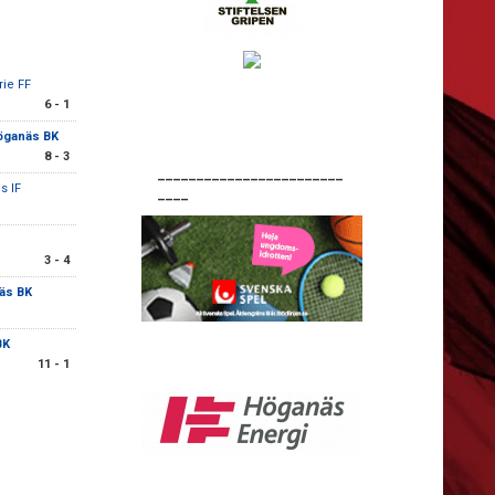
rie FF
6 - 1
öganäs BK
8 - 3
________________________
s IF
____
3 - 4
äs BK
BK
11 - 1