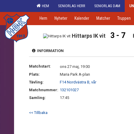
HEM
SENIORLAG HERR
SENIORLAG DAM
UN
Hem
Nyheter
Kalender
Matcher
Truppen
3 - 7
Hittarps IK vit
INFORMATION
Matchstart:
ons 27 maj, 19:00
Plats:
Maria Park A-plan
Tävling:
F14 Nordvästra B, vår
Matchnummer:
132101027
Samling:
17:45
<< Tillbaka