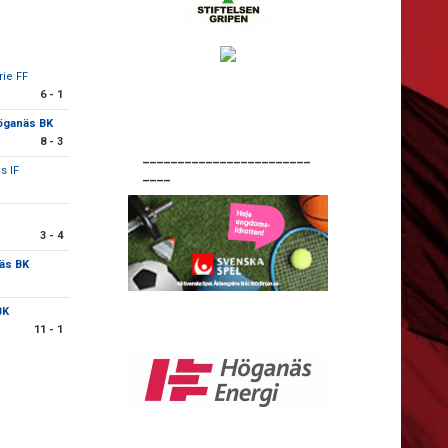
rie FF
6 - 1
öganäs BK
8 - 3
________________________
s IF
____
3 - 4
äs BK
BK
11 - 1