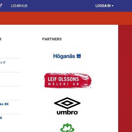
LEDARHUB
LOGGA IN
R
PARTNERS
s IF
äs BK
BK