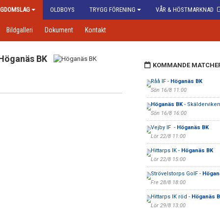
GDOMSLAG
OLDBOYS
TRYGG FÖRENING
VÅR & HÖSTMARKNAD
Bildgalleri
Dokument
Kontakt
Höganäs BK
KOMMANDE MATCHE
Råå IF -
Höganäs BK
Sön 16/8 11:00
Höganäs BK
- Skälderviken
Sön 16/8 16:00
Vejby IF -
Höganäs BK
Lör 22/8 11:00
Hittarps IK -
Höganäs BK
Lör 22/8 15:00
Strövelstorps GoIF -
Högan
Fre 28/8 18:00
Hittarps IK röd -
Höganäs 
Lör 29/8 13:00