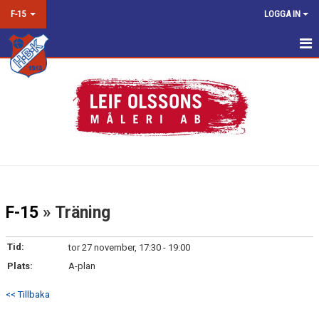
F-15
LOGGA IN
HEM
NYHETER
KALENDER
MATCHER
TRUPPEN
F-15
» Träning
BILDGALLERI
Tid:
tor 27 november, 17:30 - 19:00
DOKUMENT
Plats:
A-plan
KONTAKT
<< Tillbaka