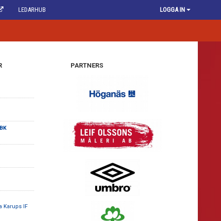
LEDARHUB
LOGGA IN
R
PARTNERS
 BK
a Karups IF