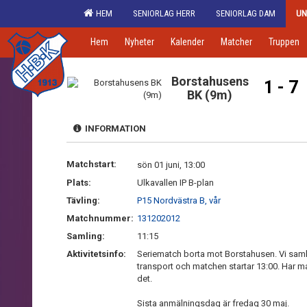
HEM
SENIORLAG HERR
SENIORLAG DAM
UN
Hem
Nyheter
Kalender
Matcher
Truppen
Borstahusens
1 - 7
BK (9m)
INFORMATION
Matchstart:
sön 01 juni, 13:00
Plats:
Ulkavallen IP B-plan
Tävling:
P15 Nordvästra B, vår
Matchnummer:
131202012
Samling:
11:15
Aktivitetsinfo:
Seriematch borta mot Borstahusen. Vi sam
transport och matchen startar 13:00. Har m
det.
Sista anmälningsdag är fredag 30 maj.