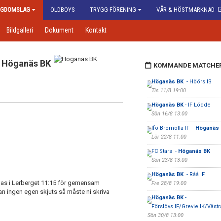
GDOMSLAG
OLDBOYS
TRYGG FÖRENING
VÅR & HÖSTMARKNAD
Bildgalleri
Dokument
Kontakt
Höganäs BK
KOMMANDE MATCHE
Höganäs BK
- Höörs IS
Tis 11/8 19:00
Höganäs BK
- IF Lödde
Sön 16/8 13:00
Ifö Bromölla IF -
Höganäs
Lör 22/8 11:00
FC Stars -
Höganäs BK
Sön 23/8 13:00
Höganäs BK
- Råå IF
las i Lerberget 11:15 för gemensam
Fre 28/8 19:00
an ingen egen skjuts så måste ni skriva
Höganäs BK
-
Förslövs IF/Grevie IK/Västr
Sön 30/8 13:00