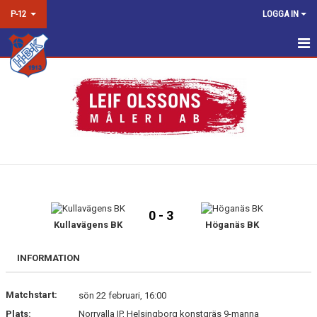
P-12
LOGGA IN
HEM
NYHETER
KALENDER
MATCHER
TRUPPEN
0 - 3
BILDGALLERI
Kullavägens BK
Höganäs BK
DOKUMENT
INFORMATION
KONTAKT
Matchstart:
sön 22 februari, 16:00
Plats:
Norrvalla IP, Helsingborg konstgräs 9-manna