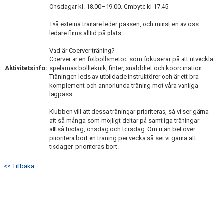
Onsdagar kl. 18.00–19.00. Ombyte kl 17.45
Två externa tränare leder passen, och minst en av oss
ledare finns alltid på plats.
Vad är Coerver-träning?
Coerver är en fotbollsmetod som fokuserar på att utveckla
Aktivitetsinfo:
spelarnas bollteknik, finter, snabbhet och koordination.
Träningen leds av utbildade instruktörer och är ett bra
komplement och annorlunda träning mot våra vanliga
lagpass.
Klubben vill att dessa träningar prioriteras, så vi ser gärna
att så många som möjligt deltar på samtliga träningar -
alltså tisdag, onsdag och torsdag. Om man behöver
prioritera bort en träning per vecka så ser vi gärna att
tisdagen prioriteras bort.
<< Tillbaka