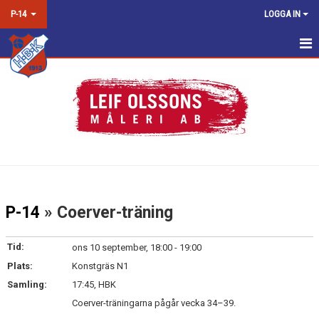
P-14
LOGGA IN
HEM
NYHETER
KALENDER
MATCHER
TRUPPEN
P-14
» Coerver-träning
BILDGALLERI
Tid:
ons 10 september, 18:00 - 19:00
DOKUMENT
Plats:
Konstgräs N1
Samling:
17:45, HBK
KONTAKT
Coerver-träningarna pågår vecka 34–39.