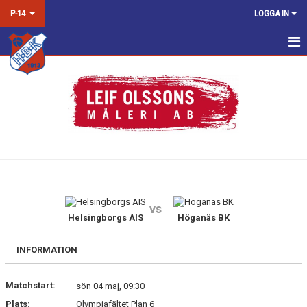
P-14
LOGGA IN
HEM
NYHETER
KALENDER
MATCHER
TRUPPEN
vs
BILDGALLERI
Helsingborgs AIS
Höganäs BK
DOKUMENT
INFORMATION
KONTAKT
Matchstart:
sön 04 maj, 09:30
Plats:
Olympiafältet Plan 6