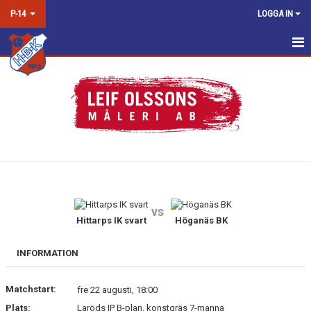
P-14
LOGGA IN
HEM
NYHETER
KALENDER
MATCHER
TRUPPEN
vs
BILDGALLERI
Hittarps IK svart
Höganäs BK
DOKUMENT
INFORMATION
KONTAKT
Matchstart:
fre 22 augusti, 18:00
Plats:
Laröds IP B-plan, konstgräs 7-manna