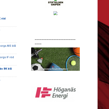
 röd
-
________________________
____
orgs AIS blå
orgs IF röd
s BK blå
-