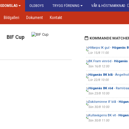
GDOMSLAG
OLDBOYS
TRYGG FÖRENING
VÅR & HÖSTMARKNAD
Bildgalleri
Dokument
Kontakt
BIF Cup
KOMMANDE MATCHE
Hittarps IK gul -
Höganäs B
Lör 15/8 11:00
BK Fram vinröd -
Höganäs 
Sön 16/8 12:00
Höganäs BK blå
- Ängelho
Lör 22/8 10:00
Höganäs BK röd
- Ramlösa 
Sön 23/8 10:00
Eskilsminne IF blå -
Höganä
Sön 30/8 10:00
Kullavägens BK vit -
Höganä
Sön 30/8 11:00