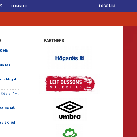
LEDARHUB
LOGGA IN
R
PARTNERS
K blå
BK röd
lms FF gul
Södra IF vit
s BK blå
s BK röd