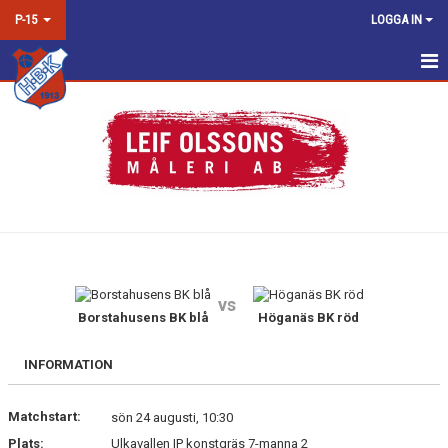
P-15
LOGGA IN
HEM
NYHETER
KALENDER
MATCHER
TRUPPEN
vs
BILDGALLERI
Borstahusens BK blå
Höganäs BK röd
DOKUMENT
INFORMATION
KONTAKT
Matchstart:
sön 24 augusti, 10:30
Plats:
Ulkavallen IP konstgräs 7-manna 2