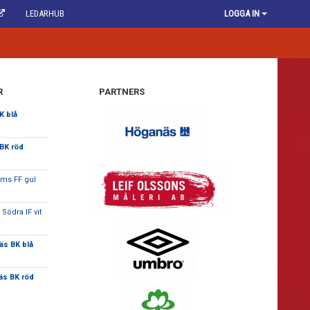
LEDARHUB
LOGGA IN
R
PARTNERS
K blå
BK röd
lms FF gul
Södra IF vit
s BK blå
s BK röd