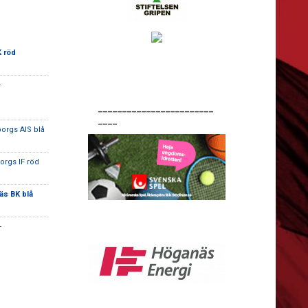
 röd
-
________________________
____
orgs AIS blå
orgs IF röd
s BK blå
-