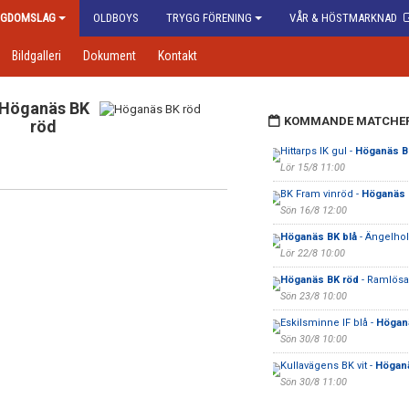
GDOMSLAG
OLDBOYS
TRYGG FÖRENING
VÅR & HÖSTMARKNAD
Bildgalleri
Dokument
Kontakt
Höganäs BK
KOMMANDE MATCHE
röd
Hittarps IK gul -
Höganäs B
Lör 15/8 11:00
BK Fram vinröd -
Höganäs 
Sön 16/8 12:00
Höganäs BK blå
- Ängelho
Lör 22/8 10:00
Höganäs BK röd
- Ramlösa 
Sön 23/8 10:00
Eskilsminne IF blå -
Höganä
Sön 30/8 10:00
Kullavägens BK vit -
Höganä
Sön 30/8 11:00