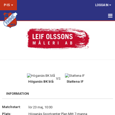
P-15
LOGGA IN
HEM
NYHETER
KALENDER
MATCHER
TRUPPEN
vs
BILDGALLERI
Höganäs BK blå
Stattena IF
DOKUMENT
INFORMATION
KONTAKT
Matchstart:
lör 23 maj, 10:00
Plats:
Höganäs Sportcenter Plan Mitt 7-manna