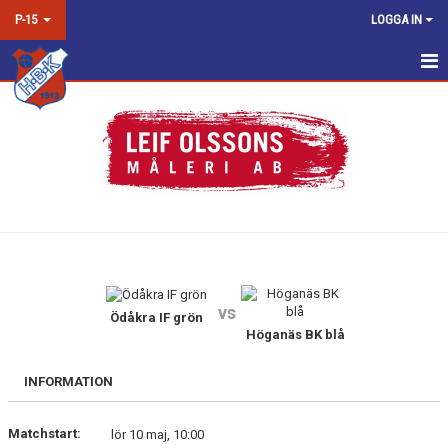
P-15
LOGGA IN
HEM
NYHETER
KALENDER
MATCHER
TRUPPEN
vs
BILDGALLERI
Ödåkra IF grön
Höganäs BK blå
DOKUMENT
INFORMATION
KONTAKT
Matchstart:
lör 10 maj, 10:00