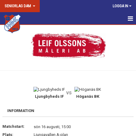
SENIORLAG DAM
LOGGA IN
DAM SENIOR/DAM JUNIOR
NYHETER
KALENDER
MATCHER
TRUPPEN
vs
BILDGALLERI
Ljungbyheds IF
Höganäs BK
DOKUMENT
INFORMATION
KONTAKT
Matchstart:
sön 16 augusti, 15:00
Plats:
Ljungavallen A-plan