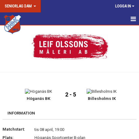
SENIORLAG DAM
LOGGA IN
DAM SENIOR/DAM JUNIOR
NYHETER
KALENDER
MATCHER
TRUPPEN
2 - 5
BILDGALLERI
Höganäs BK
Billesholms IK
DOKUMENT
INFORMATION
KONTAKT
Matchstart:
tis 08 april, 19:00
Plats:
Höganäs Sportcenter B-plan