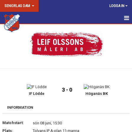
SENIORLAG DAM
LOGGA IN
DAM SENIOR/DAM JUNIOR
NYHETER
KALENDER
MATCHER
TRUPPEN
3 - 0
BILDGALLERI
IF Lödde
Höganäs BK
DOKUMENT
INFORMATION
KONTAKT
Matchstart:
sön 08 juni, 15:30
Plats:
Tolvans IP A-plan 11-manna