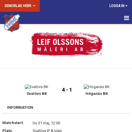
SENIORLAG HERR
LOGGA IN
HEM
NYHETER
KALENDER
MATCHER
TRUPPEN
4 - 1
BILDGALLERI
Svalövs BK
Höganäs BK
DOKUMENT
INFORMATION
KONTAKT
Matchstart:
lör 31 maj, 12:00
Plats:
Svalövs IP A-plan