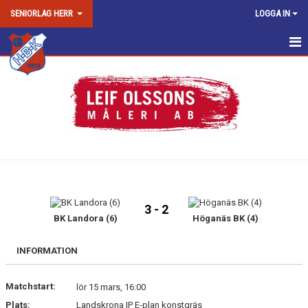
SENIORLAG HERR
LOGGA IN
HEM
NYHETER
KALENDER
MATCHER
TRUPPEN
3 - 2
BILDGALLERI
BK Landora (6)
Höganäs BK (4)
DOKUMENT
INFORMATION
KONTAKT
Matchstart:
lör 15 mars, 16:00
Plats:
Landskrona IP E-plan konstgräs