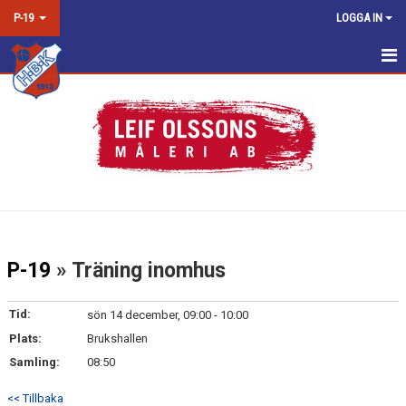
P-19
LOGGA IN
HEM
NYHETER
KALENDER
MATCHER
TRUPPEN
P-19
» Träning inomhus
BILDGALLERI
Tid:
sön 14 december, 09:00 - 10:00
DOKUMENT
Plats:
Brukshallen
Samling:
08:50
KONTAKT
<< Tillbaka