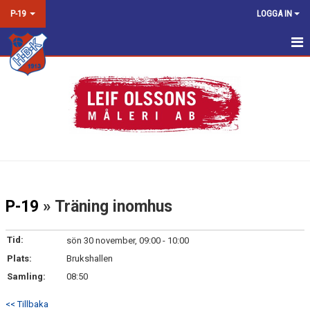
P-19
LOGGA IN
HEM
NYHETER
KALENDER
MATCHER
TRUPPEN
P-19
» Träning inomhus
BILDGALLERI
Tid:
sön 30 november, 09:00 - 10:00
DOKUMENT
Plats:
Brukshallen
Samling:
08:50
KONTAKT
<< Tillbaka