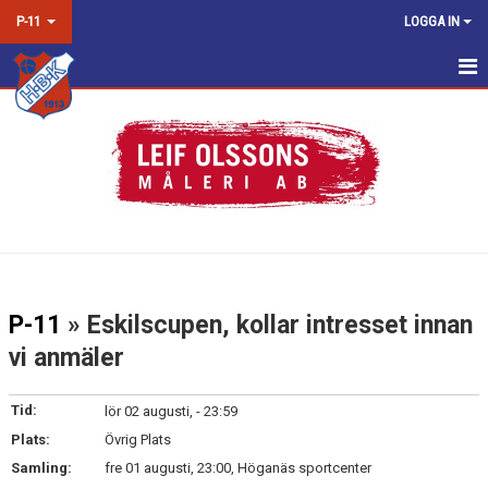
P-11
LOGGA IN
HEM
NYHETER
KALENDER
MATCHER
TRUPPEN
P-11
» Eskilscupen, kollar intresset innan
BILDGALLERI
vi anmäler
DOKUMENT
Tid:
lör 02 augusti, - 23:59
KONTAKT
Plats:
Övrig Plats
Samling:
fre 01 augusti, 23:00, Höganäs sportcenter