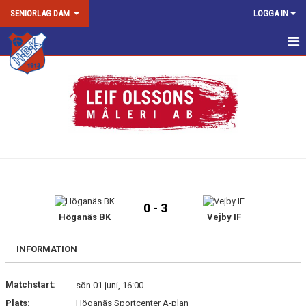
SENIORLAG DAM
LOGGA IN
DAM SENIOR/DAM JUNIOR
NYHETER
KALENDER
MATCHER
TRUPPEN
0 - 3
BILDGALLERI
Höganäs BK
Vejby IF
DOKUMENT
INFORMATION
KONTAKT
Matchstart:
sön 01 juni, 16:00
Plats:
Höganäs Sportcenter A-plan