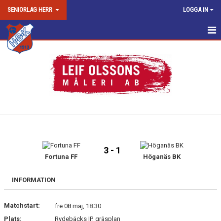
SENIORLAG HERR
LOGGA IN
HEM
NYHETER
KALENDER
MATCHER
TRUPPEN
3 - 1
BILDGALLERI
Fortuna FF
Höganäs BK
DOKUMENT
INFORMATION
KONTAKT
Matchstart:
fre 08 maj, 18:30
Plats:
Rydebäcks IP, gräsplan