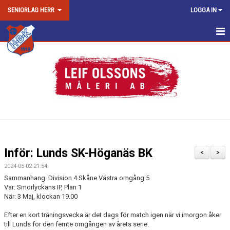
SENIORLAG HERR
LOGGA IN
HEM
NYHETER
KALENDER
MATCHER
TRUPPEN
Inför: Lunds SK-Höganäs BK
<
>
BILDGALLERI
2024-05-02 21:54
Sammanhang: Division 4 Skåne Västra omgång 5
DOKUMENT
Var: Smörlyckans IP, Plan 1
När: 3 Maj, klockan 19.00
KONTAKT
Efter en kort träningsvecka är det dags för match igen när vi imorgon åker
till Lunds för den femte omgången av årets serie.