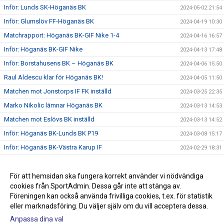
Inför: Lunds SK-Höganäs BK
2024-05-02 21:54
Inför: Glumslöv FF-Höganäs BK
2024-04-19 10:30
Matchrapport: Höganäs BK-GIF Nike 1-4
2024-04-16 16:57
Inför: Höganäs BK-GIF Nike
2024-04-13 17:48
Inför: Borstahusens BK – Höganäs BK
2024-04-06 15:50
Raul Aldescu klar för Höganäs BK!
2024-04-05 11:50
Matchen mot Jonstorps IF FK inställd
2024-03-25 22:35
Marko Nikolic lämnar Höganäs BK
2024-03-13 14:53
Matchen mot Eslövs BK inställd
2024-03-13 14:52
Inför: Höganäs BK-Lunds BK P19
2024-03-08 15:17
Inför: Höganäs BK-Västra Karup IF
2024-02-29 18:31
Inför: Höganäs BK-Vikens IK
2024-02-16 19:52
Inför: Höganäs BK-Vejby IF
För att hemsidan ska fungera korrekt använder vi nödvändiga
2024-02-09 19:15
cookies från SportAdmin. Dessa går inte att stänga av.
Ny säsong och summering av truppförändringar
2024-02-08 16:57
Föreningen kan också använda frivilliga cookies, t.ex. för statistik
eller marknadsföring. Du väljer själv om du vill acceptera dessa.
Anpassa dina val