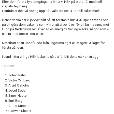
Efter dom första fyra omgångarna hittar vi HBK på plats 12, med noll
inspelade poäng.
Härifrån är det två poäng upp till kvalplats och 4 upp till säker mark.
Denna vecka har vi jobbat hårt på att förstärka hur vi vill spela fotboll och
på att göra dom sakerna som vi tror att vi behöver för att kunna vinna mot
Lund på fredagskvällen. Överlag en energirik träningsvecka, något som vi
ska ta med oss in i matchen.
Noterbart är att Josef Sedo från ungdomslaget är uttagen i A-laget för
första gången.
I Lund hittar vi inga HBK-bekanta så därför blir detta ett kort inlägg.
Truppen:
Johan Rehn
Victor Carlberg
Arvid Risholm
Josef Sedo
Simer Habtom
Emil Borg
9. Leo Subaric
Radwan Shaker