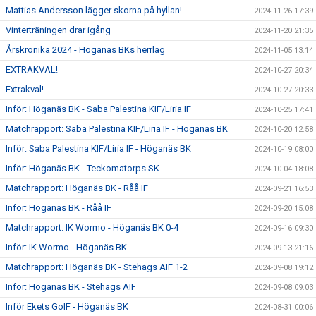
Mattias Andersson lägger skorna på hyllan!
2024-11-26 17:39
Vinterträningen drar igång
2024-11-20 21:35
Årskrönika 2024 - Höganäs BKs herrlag
2024-11-05 13:14
EXTRAKVAL!
2024-10-27 20:34
Extrakval!
2024-10-27 20:33
Inför: Höganäs BK - Saba Palestina KIF/Liria IF
2024-10-25 17:41
Matchrapport: Saba Palestina KIF/Liria IF - Höganäs BK
2024-10-20 12:58
Inför: Saba Palestina KIF/Liria IF - Höganäs BK
2024-10-19 08:00
Inför: Höganäs BK - Teckomatorps SK
2024-10-04 18:08
Matchrapport: Höganäs BK - Råå IF
2024-09-21 16:53
Inför: Höganäs BK - Råå IF
2024-09-20 15:08
Matchrapport: IK Wormo - Höganäs BK 0-4
2024-09-16 09:30
Inför: IK Wormo - Höganäs BK
2024-09-13 21:16
Matchrapport: Höganäs BK - Stehags AIF 1-2
2024-09-08 19:12
Inför: Höganäs BK - Stehags AIF
2024-09-08 09:03
Inför Ekets GoIF - Höganäs BK
2024-08-31 00:06