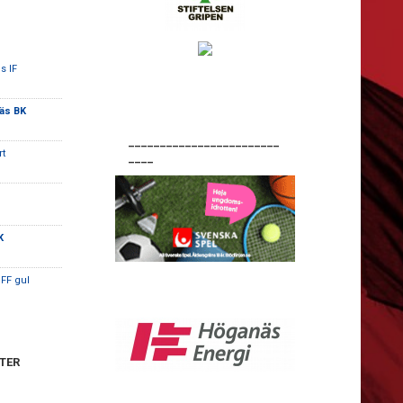
s IF
äs BK
________________________
rt
____
K
FF gul
TER