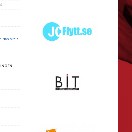
40
Plan Mitt 7-
NINGEN