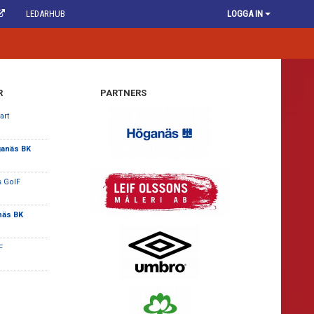
LEDARHUB
LOGGA IN
R
PARTNERS
art
anäs BK
s GoIF
näs BK
F