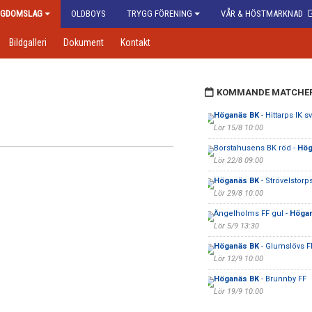
GDOMSLAG
OLDBOYS
TRYGG FÖRENING
VÅR & HÖSTMARKNAD
Bildgalleri
Dokument
Kontakt
KOMMANDE MATCHE
Höganäs BK
- Hittarps IK sv
Lör 15/8 10:00
Borstahusens BK röd -
Hög
Lör 22/8 09:00
Höganäs BK
- Strövelstorp
Lör 29/8 10:00
Ängelholms FF gul -
Höga
Lör 5/9 13:30
Höganäs BK
- Glumslövs F
Lör 12/9 10:00
Höganäs BK
- Brunnby FF
Lör 19/9 10:00