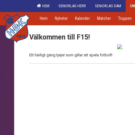
HEM
SENIORLAG HERR
SENIORLAG DAM
UN
Hem
Nyheter
Kalender
Matcher
Truppen
Välkommen till F15!
Ett härligt gäng tjejer som gillar att spela fotboll!