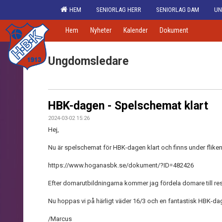
HEM
SENIORLAG HERR
SENIORLAG DAM
UN
Hem
Nyheter
Kalender
Dokument
Ungdomsledare
HBK-dagen - Spelschemat klart
2024-03-02 15:26
Hej,
Nu är spelschemat för HBK-dagen klart och finns under flike
https://www.hoganasbk.se/dokument/?ID=482426
Efter domarutbildningarna kommer jag fördela domare till re
Nu hoppas vi på härligt väder 16/3 och en fantastisk HBK-da
/Marcus