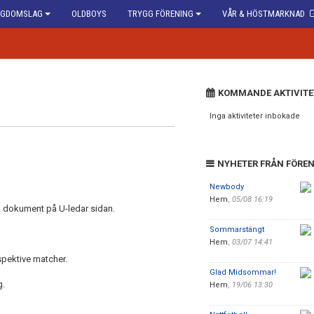
GDOMSLAG
OLDBOYS
TRYGG FÖRENING
VÅR & HÖSTMARKNAD
KOMMANDE AKTIVITE
Inga aktiviteter inbokade
NYHETER FRÅN FÖRE
Newbody
Hem
,
05/08 16:19
n dokument på U-ledar sidan.
Sommarstängt
Hem
,
03/07 14:41
spektive matcher.
Glad Midsommar!
g.
Hem
,
19/06 13:30