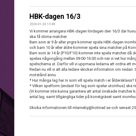
HBK-dagen 16/3
2024-01-24 13:48
Vi kommer arrangera HBK-dagen lördagen den 16/3 där huvuds
ska få döma matcher.
Barn som är 9 år eller yngre kommer spela HBK-dagen inomhus
och barn 10 år eller äldre kommer spela sina matcher på Kon
Barn som är 14 år (P10/F10) kommer inte spela matcher då 
spelas någongång mellan 09:00-16:00 och när vi vet hur många
spelschema ut. Därför vill vi uppmana ledarna att ordna ett m
Redan nu vill vi att alla ledare skickar information om nedan.
motstånd ännu.
* Hur många lag har ni som vill spela match i er åldersklass? E
* Vilken spelform (endast för lag som spelar utomhus) ska ni
(Vi kommer inte kunna garantera att antal önskade matcher k
antal lag, samt tillgängliga tider på konstgräset samt inomhu
Skicka informationen till mlarneby@hotmail.se och senast 2