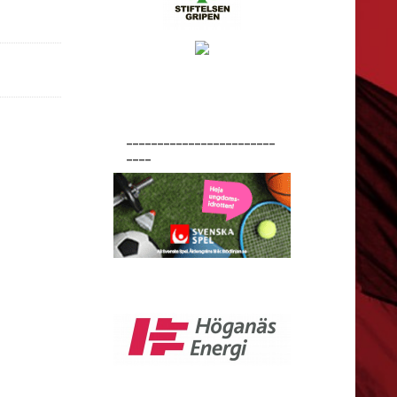
________________________
____