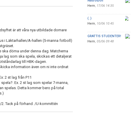
Nattfotboll
Hem
,
17/06 14:35
(..)
Hem
,
10/06 10:45
yftet är att våra nya utbildade domare
GRATTIS STUDENTER!
 i Läktarhallen/A-hallen (5-manna fotboll)
Hem
,
05/06 09:48
stgräset.
de ska döma under denna dag. Matcherna
 lag som ska spela, skickas ett detaljerat
otståndarlag till HBK-dagen.
 Skicka information även om ni inte ordnat
x: 2 st lag från P11
 spela?. Ex. 2 st lag som spelar 7-manna,
an spelas. Detta kommer bero på total
s.)
5/2. Tack på förhand. /U-kommittén