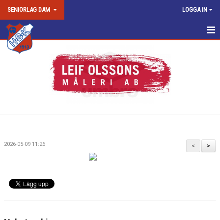
SENIORLAG DAM
LOGGA IN
DAM SENIOR/DAM JUNIOR
NYHETER
KALENDER
MATCHER
TRUPPEN
2026-05-09 11:26
<
>
BILDGALLERI
DOKUMENT
KONTAKT