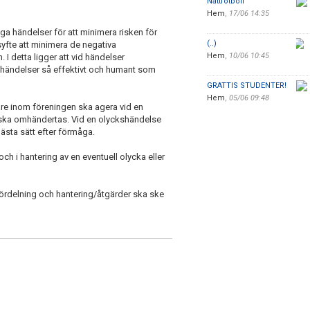
Nattfotboll
Hem
,
17/06 14:35
ga händelser för att minimera risken för
(..)
syfte att minimera de negativa
Hem
,
10/06 10:45
I detta ligger att vid händelser
 händelser så effektivt och humant som
GRATTIS STUDENTER!
Hem
,
05/06 09:48
are inom föreningen ska agera vid en
 ska omhändertas. Vid en olyckshändelse
bästa sätt efter förmåga.
ch i hantering av en eventuell olycka eller
fördelning och hantering/åtgärder ska ske