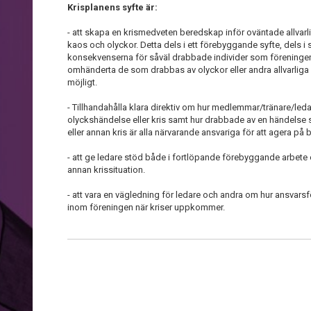
Krisplanens syfte är:
- att skapa en krismedveten beredskap inför oväntade allvarli
kaos och olyckor. Detta dels i ett förebyggande syfte, dels i 
konsekvenserna för såväl drabbade individer som föreningen. 
omhänderta de som drabbas av olyckor eller andra allvarliga
möjligt.
- Tillhandahålla klara direktiv om hur medlemmar/tränare/led
olyckshändelse eller kris samt hur drabbade av en händelse
eller annan kris är alla närvarande ansvariga för att agera på 
- att ge ledare stöd både i fortlöpande förebyggande arbete o
annan krissituation.
- att vara en vägledning för ledare och andra om hur ansvars
inom föreningen när kriser uppkommer.