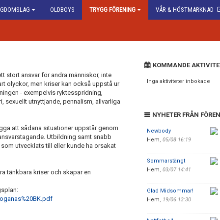
GDOMSLAG
OLDBOYS
TRYGG FÖRENING
VÅR & HÖSTMARKNAD
KOMMANDE AKTIVITE
t stort ansvar för andra människor, inte
Inga aktiviteter inbokade
t olyckor, men kriser kan också uppstå ur
eningen - exempelvis ryktesspridning,
 sexuellt utnyttjande, pennalism, allvarliga
NYHETER FRÅN FÖRE
bygga att sådana situationer uppstår genom
Newbody
 ansvarstagande. Utbildning samt snabb
Hem
,
05/08 16:19
som utvecklats till eller kunde ha orsakat
Sommarstängt
Hem
,
03/07 14:41
tera tänkbara kriser och skapar en
gsplan:
Glad Midsommar!
Hoganas%20BK.pdf
Hem
,
19/06 13:30