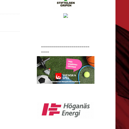
________________________
____