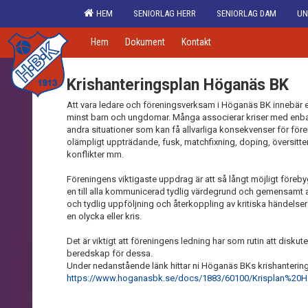
HEM
SENIORLAG HERR
SENIORLAG DAM
UN
Hem
Dokument
Kontakt
Krishanteringsplan Höganäs BK
Att vara ledare och föreningsverksam i Höganäs BK innebär et
minst barn och ungdomar. Många associerar kriser med enbar
andra situationer som kan få allvarliga konsekvenser för för
olämpligt uppträdande, fusk, matchfixning, doping, översitteri,
konflikter mm.
Föreningens viktigaste uppdrag är att så långt möjligt före
en till alla kommunicerad tydlig värdegrund och gemensamt
och tydlig uppföljning och återkoppling av kritiska händelser 
en olycka eller kris.
Det är viktigt att föreningens ledning har som rutin att disku
beredskap för dessa.
Under nedanstående länk hittar ni Höganäs BKs krishanterin
https://www.hoganasbk.se/docs/1883/60100/Krisplan%20