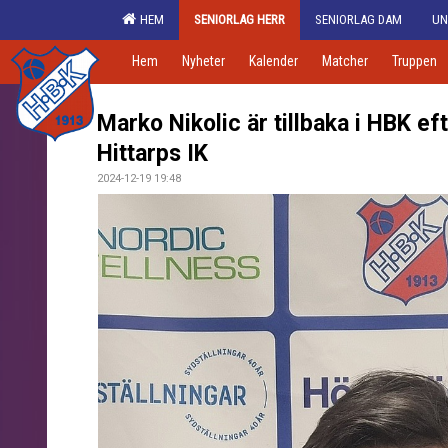
HEM
SENIORLAG HERR
SENIORLAG DAM
UN
Hem
Nyheter
Kalender
Matcher
Truppen
Marko Nikolic är tillbaka i HBK efte
Hittarps IK
2024-12-19 19:48