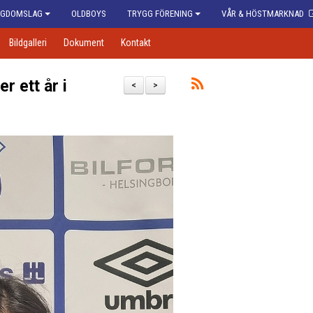
GDOMSLAG
OLDBOYS
TRYGG FÖRENING
VÅR & HÖSTMARKNAD
Bildgalleri
Dokument
Kontakt
r ett år i
<
>