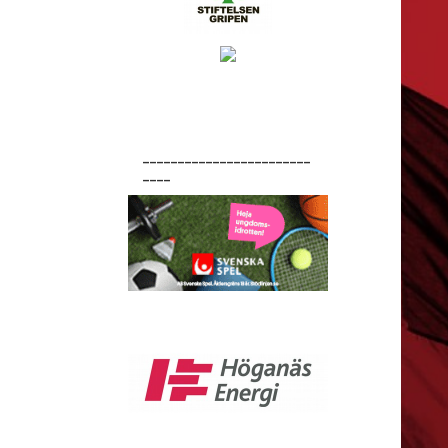
________________________
____