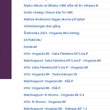
Marko Nikolic är tillbaka i HBK efter ett år i Hittarps IK
Emilio Hidalgo Olsson klar för HBK
Mattias Andersson lägger skorna på hyllan!
Vinterträningen drar igång
Årskrönika 2024 - Höganäs BKs herrlag
EXTRAKVAL!
Extrakval!
Inför: Höganäs BK - Saba Palestina KIF/Liria IF
Matchrapport: Saba Palestina KIF/Liria IF - Höganäs BK
Inför: Saba Palestina KIF/Liria IF - Höganäs BK
Inför: Höganäs BK - Teckomatorps SK
Matchrapport: Höganäs BK - Råå IF
Inför: Höganäs BK - Råå IF
Matchrapport: IK Wormo - Höganäs BK 0-4
Inför: IK Wormo - Höganäs BK
Matchrapport: Höganäs BK - Stehags AIF 1-2