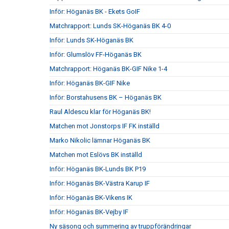
Inför: Höganäs BK - Ekets GoIF
Matchrapport: Lunds SK-Höganäs BK 4-0
Inför: Lunds SK-Höganäs BK
Inför: Glumslöv FF-Höganäs BK
Matchrapport: Höganäs BK-GIF Nike 1-4
Inför: Höganäs BK-GIF Nike
Inför: Borstahusens BK – Höganäs BK
Raul Aldescu klar för Höganäs BK!
Matchen mot Jonstorps IF FK inställd
Marko Nikolic lämnar Höganäs BK
Matchen mot Eslövs BK inställd
Inför: Höganäs BK-Lunds BK P19
Inför: Höganäs BK-Västra Karup IF
Inför: Höganäs BK-Vikens IK
Inför: Höganäs BK-Vejby IF
Ny säsong och summering av truppförändringar