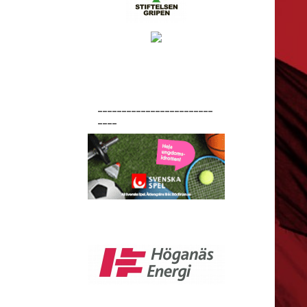
________________________
____