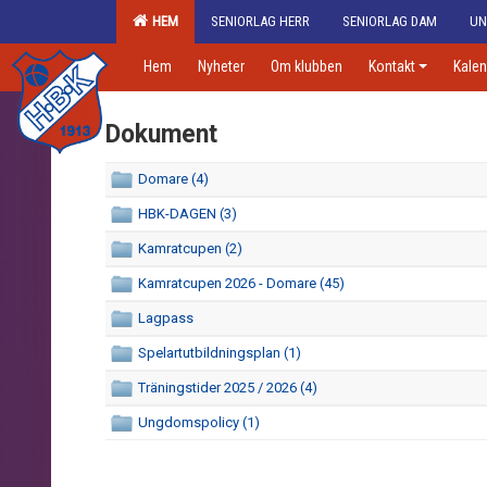
HEM
SENIORLAG HERR
SENIORLAG DAM
UN
Hem
Nyheter
Om klubben
Kontakt
Kalen
Dokument
Domare (4)
HBK-DAGEN (3)
Kamratcupen (2)
Kamratcupen 2026 - Domare (45)
Lagpass
Spelartutbildningsplan (1)
Träningstider 2025 / 2026 (4)
Ungdomspolicy (1)