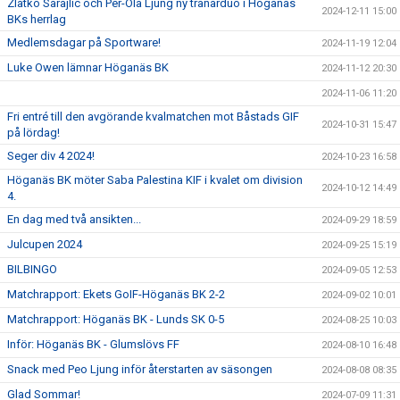
Zlatko Sarajlic och Per-Ola Ljung ny tränarduo i Höganäs
2024-12-11 15:00
BKs herrlag
Medlemsdagar på Sportware!
2024-11-19 12:04
Luke Owen lämnar Höganäs BK
2024-11-12 20:30
2024-11-06 11:20
Fri entré till den avgörande kvalmatchen mot Båstads GIF
2024-10-31 15:47
på lördag!
Seger div 4 2024!
2024-10-23 16:58
Höganäs BK möter Saba Palestina KIF i kvalet om division
2024-10-12 14:49
4.
En dag med två ansikten...
2024-09-29 18:59
Julcupen 2024
2024-09-25 15:19
BILBINGO
2024-09-05 12:53
Matchrapport: Ekets GoIF-Höganäs BK 2-2
2024-09-02 10:01
Matchrapport: Höganäs BK - Lunds SK 0-5
2024-08-25 10:03
Inför: Höganäs BK - Glumslövs FF
2024-08-10 16:48
Snack med Peo Ljung inför återstarten av säsongen
2024-08-08 08:35
Glad Sommar!
2024-07-09 11:31