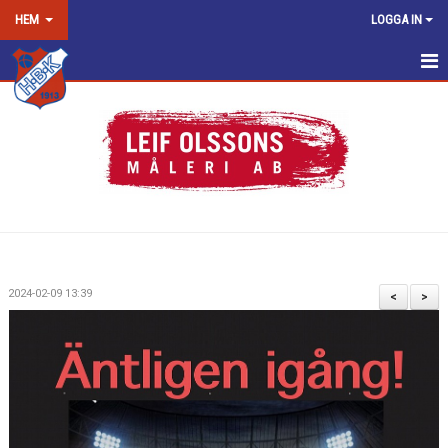
HEM
LOGGA IN
HEM
NYHETER
OM KLUBBEN
KONTAKT
KALENDER
2024-02-09 13:39
<
>
DOKUMENT
VÅRA LAG/TRÄNARE
MATCHER
LOPPIS