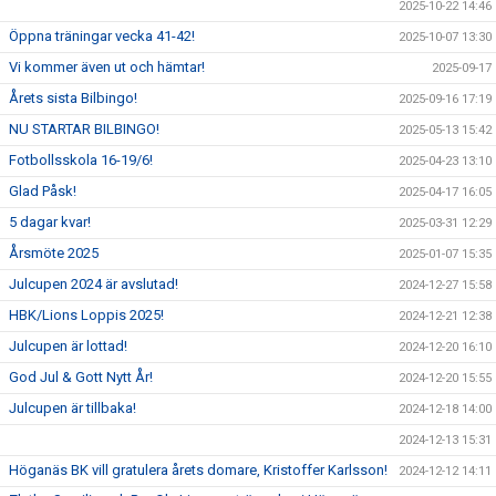
2025-10-22 14:46
Öppna träningar vecka 41-42!
2025-10-07 13:30
Vi kommer även ut och hämtar!
2025-09-17
Årets sista Bilbingo!
2025-09-16 17:19
NU STARTAR BILBINGO!
2025-05-13 15:42
Fotbollsskola 16-19/6!
2025-04-23 13:10
Glad Påsk!
2025-04-17 16:05
5 dagar kvar!
2025-03-31 12:29
Årsmöte 2025
2025-01-07 15:35
Julcupen 2024 är avslutad!
2024-12-27 15:58
HBK/Lions Loppis 2025!
2024-12-21 12:38
Julcupen är lottad!
2024-12-20 16:10
God Jul & Gott Nytt År!
2024-12-20 15:55
Julcupen är tillbaka!
2024-12-18 14:00
2024-12-13 15:31
Höganäs BK vill gratulera årets domare, Kristoffer Karlsson!
2024-12-12 14:11