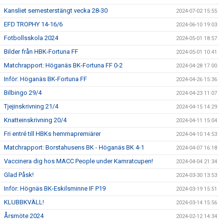
Kansliet semesterstängt vecka 28-30
2024-07-02 15:55
EFD TROPHY 14-16/6
2024-06-10 19:03
Fotbollsskola 2024
2024-05-01 18:57
Bilder från HBK-Fortuna FF
2024-05-01 10:41
Matchrapport: Höganäs BK-Fortuna FF 0-2
2024-04-28 17:00
Inför: Höganäs BK-Fortuna FF
2024-04-26 15:36
Bilbingo 29/4
2024-04-23 11:07
Tjejinskrivning 21/4
2024-04-15 14:29
Knatteinskrivning 20/4
2024-04-11 15:04
Fri entré till HBKs hemmapremiärer
2024-04-10 14:53
Matchrapport: Borstahusens BK - Höganäs BK 4-1
2024-04-07 16:18
Vaccinera dig hos MACC People under Kamratcupen!
2024-04-04 21:34
Glad Påsk!
2024-03-30 13:53
Inför: Högnäs BK-Eskilsminne IF P19
2024-03-19 15:51
KLUBBKVÄLL!
2024-03-14 15:56
Årsmöte 2024
2024-02-12 14:34