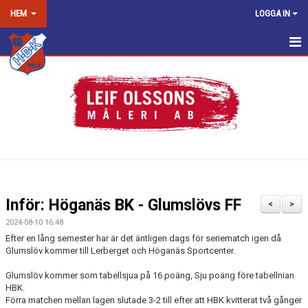
HEM
LOGGA IN
HEM
NYHETER
OM KLUBBEN
KONTAKT
KALENDER
Inför: Höganäs BK - Glumslövs FF
<
>
DOKUMENT
2024-08-10 16:48
Efter en lång semester har är det äntligen dags för seriematch igen då
VÅRA LAG/TRÄNARE
Glumslöv kommer till Lerberget och Höganäs Sportcenter.
Glumslöv kommer som tabellsjua på 16 poäng, Sju poäng före tabellnian
MATCHER
HBK.
Förra matchen mellan lagen slutade 3-2 till efter att HBK kvitterat två gånger
LOPPIS