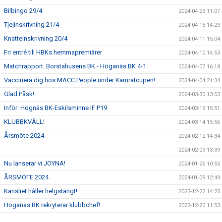
Bilbingo 29/4
2024-04-23 11:07
Tjejinskrivning 21/4
2024-04-15 14:29
Knatteinskrivning 20/4
2024-04-11 15:04
Fri entré till HBKs hemmapremiärer
2024-04-10 14:53
Matchrapport: Borstahusens BK - Höganäs BK 4-1
2024-04-07 16:18
Vaccinera dig hos MACC People under Kamratcupen!
2024-04-04 21:34
Glad Påsk!
2024-03-30 13:53
Inför: Högnäs BK-Eskilsminne IF P19
2024-03-19 15:51
KLUBBKVÄLL!
2024-03-14 15:56
Årsmöte 2024
2024-02-12 14:34
2024-02-09 13:39
Nu lanserar vi JOYNA!
2024-01-26 10:55
ÅRSMÖTE 2024
2024-01-09 12:49
Kansliet håller helgstängt!
2023-12-22 14:25
Höganäs BK rekryterar klubbchef!
2023-12-20 11:53
Kamratcupen 2024
2023-11-07 15:57