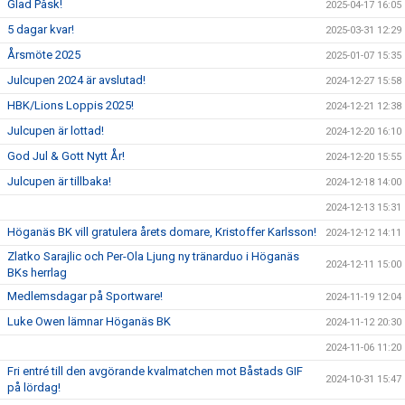
Glad Påsk!
2025-04-17 16:05
5 dagar kvar!
2025-03-31 12:29
Årsmöte 2025
2025-01-07 15:35
Julcupen 2024 är avslutad!
2024-12-27 15:58
HBK/Lions Loppis 2025!
2024-12-21 12:38
Julcupen är lottad!
2024-12-20 16:10
God Jul & Gott Nytt År!
2024-12-20 15:55
Julcupen är tillbaka!
2024-12-18 14:00
2024-12-13 15:31
Höganäs BK vill gratulera årets domare, Kristoffer Karlsson!
2024-12-12 14:11
Zlatko Sarajlic och Per-Ola Ljung ny tränarduo i Höganäs
2024-12-11 15:00
BKs herrlag
Medlemsdagar på Sportware!
2024-11-19 12:04
Luke Owen lämnar Höganäs BK
2024-11-12 20:30
2024-11-06 11:20
Fri entré till den avgörande kvalmatchen mot Båstads GIF
2024-10-31 15:47
på lördag!