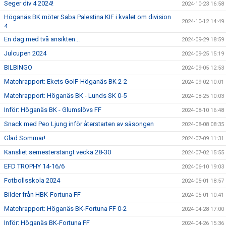
Seger div 4 2024!
2024-10-23 16:58
Höganäs BK möter Saba Palestina KIF i kvalet om division
2024-10-12 14:49
4.
En dag med två ansikten...
2024-09-29 18:59
Julcupen 2024
2024-09-25 15:19
BILBINGO
2024-09-05 12:53
Matchrapport: Ekets GoIF-Höganäs BK 2-2
2024-09-02 10:01
Matchrapport: Höganäs BK - Lunds SK 0-5
2024-08-25 10:03
Inför: Höganäs BK - Glumslövs FF
2024-08-10 16:48
Snack med Peo Ljung inför återstarten av säsongen
2024-08-08 08:35
Glad Sommar!
2024-07-09 11:31
Kansliet semesterstängt vecka 28-30
2024-07-02 15:55
EFD TROPHY 14-16/6
2024-06-10 19:03
Fotbollsskola 2024
2024-05-01 18:57
Bilder från HBK-Fortuna FF
2024-05-01 10:41
Matchrapport: Höganäs BK-Fortuna FF 0-2
2024-04-28 17:00
Inför: Höganäs BK-Fortuna FF
2024-04-26 15:36