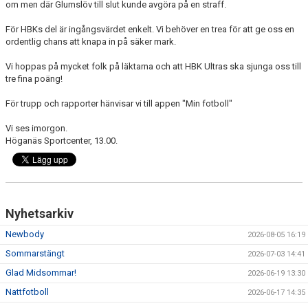
om men där Glumslöv till slut kunde avgöra på en straff.
För HBKs del är ingångsvärdet enkelt. Vi behöver en trea för att ge oss en
ordentlig chans att knapa in på säker mark.
Vi hoppas på mycket folk på läktarna och att HBK Ultras ska sjunga oss till
tre fina poäng!
För trupp och rapporter hänvisar vi till appen "Min fotboll"
Vi ses imorgon.
Höganäs Sportcenter, 13.00.
Nyhetsarkiv
Newbody
2026-08-05 16:19
Sommarstängt
2026-07-03 14:41
Glad Midsommar!
2026-06-19 13:30
Nattfotboll
2026-06-17 14:35