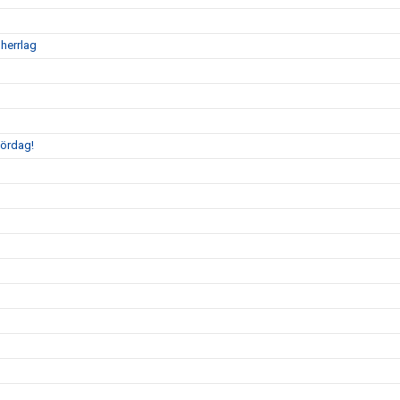
 herrlag
lördag!