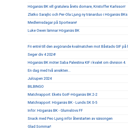
Höganäs BK vill gratulera årets domare, Kristoffer Karlsson!
Zlatko Sarajlic och Per-Ola Ljung ny tränarduo i Höganäs BKs
Medlemsdagar på Sportware!
Luke Owen lämnar Höganäs BK
Fri entré till den avgörande kvalmatchen mot Båstads GIF på 
Seger div 4 2024!
Höganäs BK möter Saba Palestina KIF i kvalet om division 4.
En dag med två ansikten...
Julcupen 2024
BILBINGO
Matchrapport: Ekets GoIF-Höganäs BK 2-2
Matchrapport: Höganäs BK - Lunds SK 0-5
Inför: Höganäs BK - Glumslövs FF
Snack med Peo Ljung inför återstarten av säsongen
Glad Sommar!