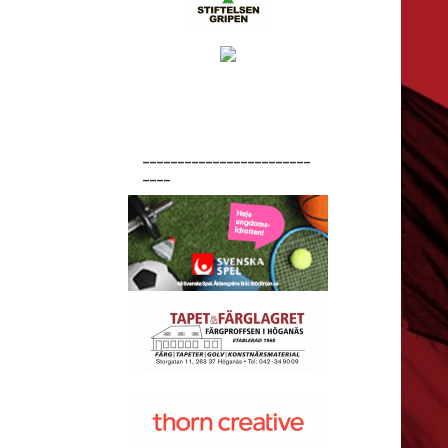
________________________
____