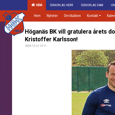
HEM
SENIORLAG HERR
SENIORLAG DAM
UN
Hem
Nyheter
Om klubben
Kontakt
Kalen
Höganäs BK vill gratulera årets d
Kristoffer Karlsson!
2024-12-12 14:11