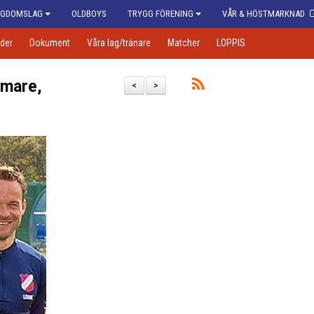
GDOMSLAG
OLDBOYS
TRYGG FÖRENING
VÅR & HÖSTMARKNAD
der
Dokument
Våra lag/tränare
Matcher
LOPPIS
omare,
<
>