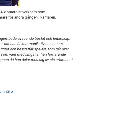
FIFA-domare är verksam som
re för andra gången i karriären.
songen, både avseende beslut och ledarskap.
p – där han är kommunikativ och har en
gritet och bestraffar spelare som går över
m som varit med längst är han fortfarande
uppen då han delar med sig av sin erfarenhet
samhälle