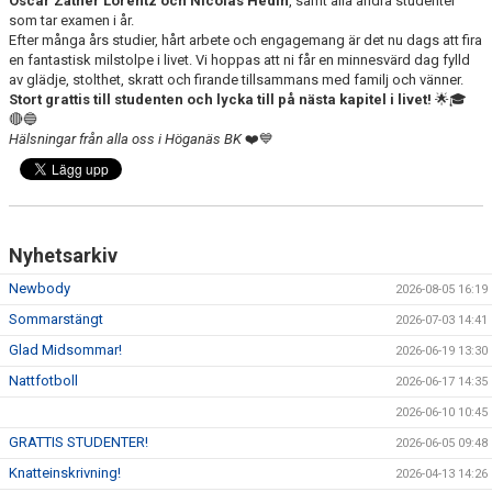
Oscar Zäther Lorentz och Nicolas Hedin
, samt alla andra studenter
som tar examen i år.
Efter många års studier, hårt arbete och engagemang är det nu dags att fira
en fantastisk milstolpe i livet. Vi hoppas att ni får en minnesvärd dag fylld
av glädje, stolthet, skratt och firande tillsammans med familj och vänner.
Stort grattis till studenten och lycka till på nästa kapitel i livet!
🌟🎓
🔴🔵
Hälsningar från alla oss i Höganäs BK
❤️💙
Nyhetsarkiv
Newbody
2026-08-05 16:19
Sommarstängt
2026-07-03 14:41
Glad Midsommar!
2026-06-19 13:30
Nattfotboll
2026-06-17 14:35
2026-06-10 10:45
GRATTIS STUDENTER!
2026-06-05 09:48
Knatteinskrivning!
2026-04-13 14:26