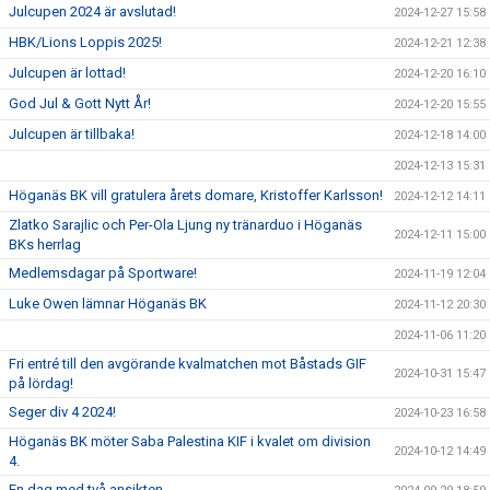
Julcupen 2024 är avslutad!
2024-12-27 15:58
HBK/Lions Loppis 2025!
2024-12-21 12:38
Julcupen är lottad!
2024-12-20 16:10
God Jul & Gott Nytt År!
2024-12-20 15:55
Julcupen är tillbaka!
2024-12-18 14:00
2024-12-13 15:31
Höganäs BK vill gratulera årets domare, Kristoffer Karlsson!
2024-12-12 14:11
Zlatko Sarajlic och Per-Ola Ljung ny tränarduo i Höganäs
2024-12-11 15:00
BKs herrlag
Medlemsdagar på Sportware!
2024-11-19 12:04
Luke Owen lämnar Höganäs BK
2024-11-12 20:30
2024-11-06 11:20
Fri entré till den avgörande kvalmatchen mot Båstads GIF
2024-10-31 15:47
på lördag!
Seger div 4 2024!
2024-10-23 16:58
Höganäs BK möter Saba Palestina KIF i kvalet om division
2024-10-12 14:49
4.
En dag med två ansikten...