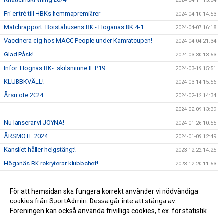
2024-04-11 15:04
Fri entré till HBKs hemmapremiärer
2024-04-10 14:53
Matchrapport: Borstahusens BK - Höganäs BK 4-1
2024-04-07 16:18
Vaccinera dig hos MACC People under Kamratcupen!
2024-04-04 21:34
Glad Påsk!
2024-03-30 13:53
Inför: Högnäs BK-Eskilsminne IF P19
2024-03-19 15:51
KLUBBKVÄLL!
2024-03-14 15:56
Årsmöte 2024
2024-02-12 14:34
2024-02-09 13:39
Nu lanserar vi JOYNA!
2024-01-26 10:55
ÅRSMÖTE 2024
2024-01-09 12:49
Kansliet håller helgstängt!
2023-12-22 14:25
Höganäs BK rekryterar klubbchef!
2023-12-20 11:53
Kamratcupen 2024
2023-11-07 15:57
Juniorlag 2024
För att hemsidan ska fungera korrekt använder vi nödvändiga
2023-11-07 15:55
cookies från SportAdmin. Dessa går inte att stänga av.
HBK-Hjärta 2023!
2023-10-12 10:39
Föreningen kan också använda frivilliga cookies, t.ex. för statistik