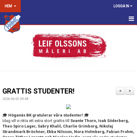
HEM
LOGGA IN
HEM
NYHETER
OM KLUBBEN
KONTAKT
KALENDER
GRATTIS STUDENTER!
<
>
DOKUMENT
2026-06-05 09:48
VÅRA LAG/TRÄNARE
🎓
Höganäs BK gratulerar våra studenter!
🎓
Idag vill vi rikta ett extra stort grattis till
Svante Thorn, Isak Söderberg,
MATCHER
Theo Spiro Lager, Sabry Khalil, Charlie Grimborg, Nikolaj
Strandmark Bröchner, Ebba Nilsson, Nora Holmberg, Fabian Frohm,
LOPPIS