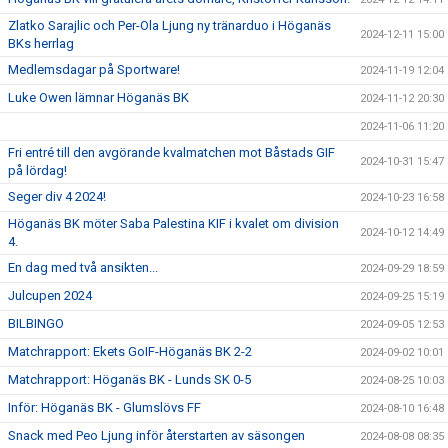
Zlatko Sarajlic och Per-Ola Ljung ny tränarduo i Höganäs
2024-12-11 15:00
BKs herrlag
Medlemsdagar på Sportware!
2024-11-19 12:04
Luke Owen lämnar Höganäs BK
2024-11-12 20:30
2024-11-06 11:20
Fri entré till den avgörande kvalmatchen mot Båstads GIF
2024-10-31 15:47
på lördag!
Seger div 4 2024!
2024-10-23 16:58
Höganäs BK möter Saba Palestina KIF i kvalet om division
2024-10-12 14:49
4.
En dag med två ansikten...
2024-09-29 18:59
Julcupen 2024
2024-09-25 15:19
BILBINGO
2024-09-05 12:53
Matchrapport: Ekets GoIF-Höganäs BK 2-2
2024-09-02 10:01
Matchrapport: Höganäs BK - Lunds SK 0-5
2024-08-25 10:03
Inför: Höganäs BK - Glumslövs FF
2024-08-10 16:48
Snack med Peo Ljung inför återstarten av säsongen
2024-08-08 08:35