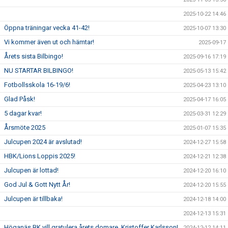
2025-10-22 14:46
Öppna träningar vecka 41-42!
2025-10-07 13:30
Vi kommer även ut och hämtar!
2025-09-17
Årets sista Bilbingo!
2025-09-16 17:19
NU STARTAR BILBINGO!
2025-05-13 15:42
Fotbollsskola 16-19/6!
2025-04-23 13:10
Glad Påsk!
2025-04-17 16:05
5 dagar kvar!
2025-03-31 12:29
Årsmöte 2025
2025-01-07 15:35
Julcupen 2024 är avslutad!
2024-12-27 15:58
HBK/Lions Loppis 2025!
2024-12-21 12:38
Julcupen är lottad!
2024-12-20 16:10
God Jul & Gott Nytt År!
2024-12-20 15:55
Julcupen är tillbaka!
2024-12-18 14:00
2024-12-13 15:31
Höganäs BK vill gratulera årets domare, Kristoffer Karlsson!
2024-12-12 14:11