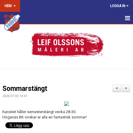
HEM
LOGGA IN
HEM
NYHETER
OM KLUBBEN
KONTAKT
KALENDER
Sommarstängt
<
>
DOKUMENT
2026-07-03 14:41
VÅRA LAG/TRÄNARE
Kansliet håller semesterstängt vecka 28-30.
Höganäs BK önskar er alla en fantastisk sommar!
MATCHER
LOPPIS