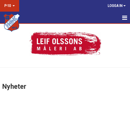
P-10
LOGGA IN
HEM
NYHETER
KALENDER
MATCHER
TRUPPEN
Nyheter
BILDGALLERI
DOKUMENT
KONTAKT